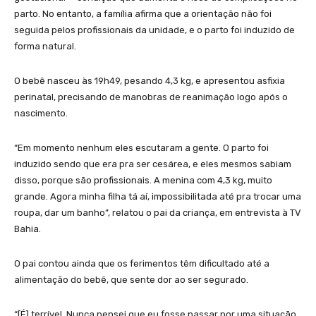
parto. No entanto, a família afirma que a orientação não foi
seguida pelos profissionais da unidade, e o parto foi induzido de
forma natural.
O bebê nasceu às 19h49, pesando 4,3 kg, e apresentou asfixia
perinatal, precisando de manobras de reanimação logo após o
nascimento.
“Em momento nenhum eles escutaram a gente. O parto foi
induzido sendo que era pra ser cesárea, e eles mesmos sabiam
disso, porque são profissionais. A menina com 4,3 kg, muito
grande. Agora minha filha tá aí, impossibilitada até pra trocar uma
roupa, dar um banho”, relatou o pai da criança, em entrevista à TV
Bahia.
O pai contou ainda que os ferimentos têm dificultado até a
alimentação do bebê, que sente dor ao ser segurado.
“[É] terrível. Nunca pensei que eu fosse passar por uma situação