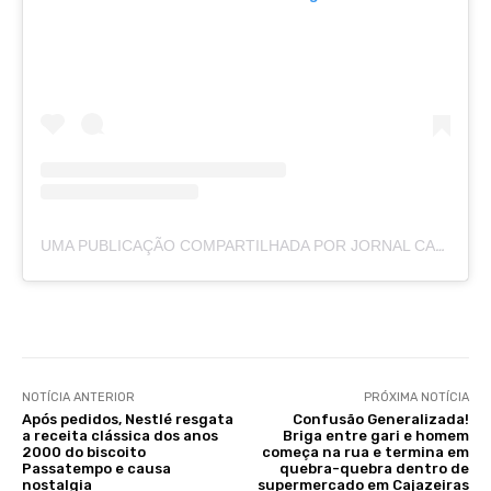
UMA PUBLICAÇÃO COMPARTILHADA POR JORNAL CAJAZEIRAS (@JORNALCAJAZEIRAS)
NOTÍCIA ANTERIOR
PRÓXIMA NOTÍCIA
Após pedidos, Nestlé resgata
Confusão Generalizada!
a receita clássica dos anos
Briga entre gari e homem
2000 do biscoito
começa na rua e termina em
Passatempo e causa
quebra-quebra dentro de
nostalgia
supermercado em Cajazeiras