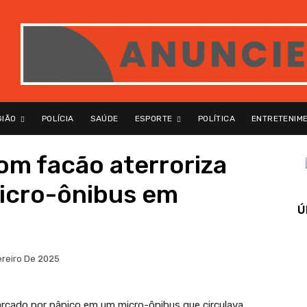
GIÃO
POLÍCIA
SAÚDE
ESPORTE
POLÍTICA
ENTRETENIM
m facão aterroriza
icro-ônibus em
Ú
ereiro De 2025
marcado por pânico em um micro-ônibus que circulava