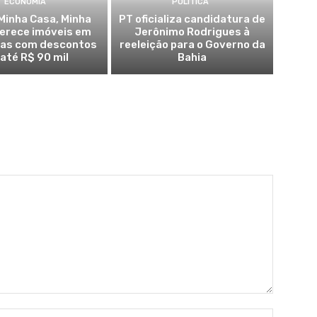
ECONOMIA
POLÍTICA
Minha Casa, Minha
PT oficializa candidatura de
ferece imóveis em
Jerônimo Rodrigues à
ras com descontos
reeleição para o Governo da
 até R$ 90 mil
Bahia
Name:*