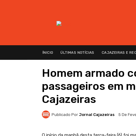
ÍNICIO
ÚLTIMAS NOTÍCIAS
CAJAZEIRAS E RE
Homem armado co
passageiros em m
Cajazeiras
Publicado Por
Jornal Cajazeiras
5 De Fev
O início da manhã desta terça-feira (6) foi 