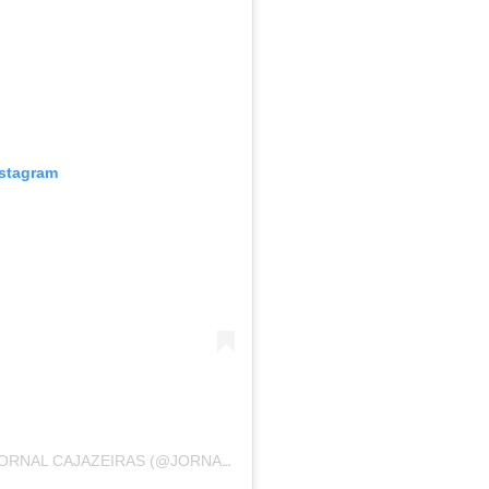
nstagram
UMA PUBLICAÇÃO COMPARTILHADA POR JORNAL CAJAZEIRAS (@JORNALCAJAZEIRAS)