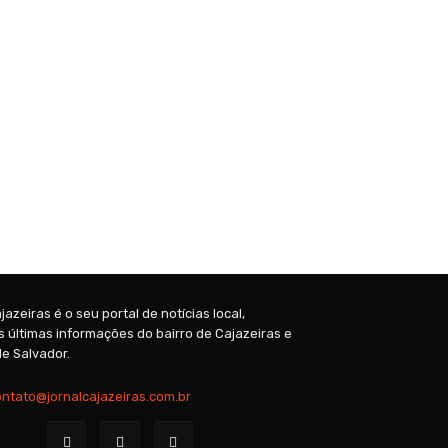
jazeiras é o seu portal de notícias local,
 últimas informações do bairro de Cajazeiras e
e Salvador.
ontato@jornalcajazeiras.com.br