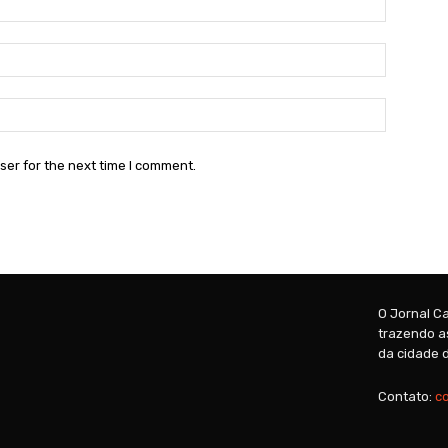
Email:*
Website:
ser for the next time I comment.
O Jornal Ca
trazendo as
da cidade d
Contato:
c