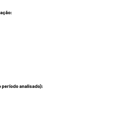
cação:
 período analisado):