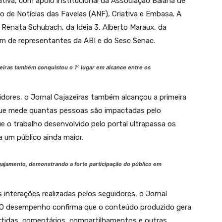
ativa, com apoio institucional da Associação Baiana de
 de Notícias das Favelas (ANF), Criativa e Embasa. A
Renata Schubach, da Ideia 3, Alberto Maraux, da
lém de representantes da ABI e do Sesc Senac.
eiras também conquistou o 1º lugar em alcance entre os
dores, o Jornal Cajazeiras também alcançou a primeira
 que mede quantas pessoas são impactadas pelo
e o trabalho desenvolvido pelo portal ultrapassa os
 um público ainda maior.
gajamento, demonstrando a forte participação do público em
interações realizadas pelos seguidores, o Jornal
. O desempenho confirma que o conteúdo produzido gera
urtidas, comentários, compartilhamentos e outras