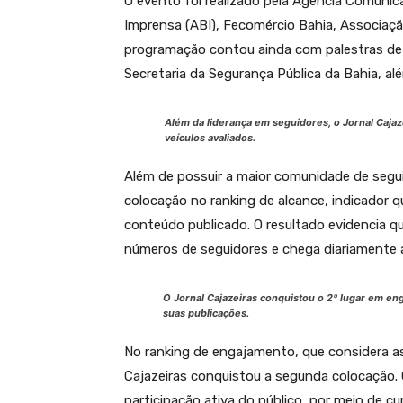
O evento foi realizado pela Agência Comunic
Imprensa (ABI), Fecomércio Bahia, Associação
programação contou ainda com palestras de 
Secretaria da Segurança Pública da Bahia, a
Além da liderança em seguidores, o Jornal Cajaz
veículos avaliados.
Além de possuir a maior comunidade de segui
colocação no ranking de alcance, indicador
conteúdo publicado. O resultado evidencia qu
números de seguidores e chega diariamente a
O Jornal Cajazeiras conquistou o 2º lugar em en
suas publicações.
No ranking de engajamento, que considera as 
Cajazeiras conquistou a segunda colocação
participação ativa do público, por meio de c