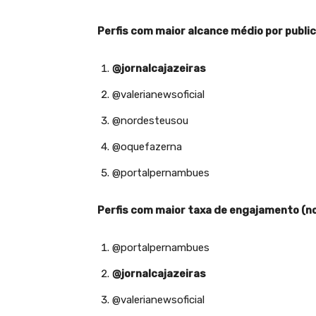
Perfis com maior alcance médio por publi
@jornalcajazeiras
@valerianewsoficial
@nordesteusou
@oquefazerna
@portalpernambues
Perfis com maior taxa de engajamento (no
@portalpernambues
@jornalcajazeiras
@valerianewsoficial