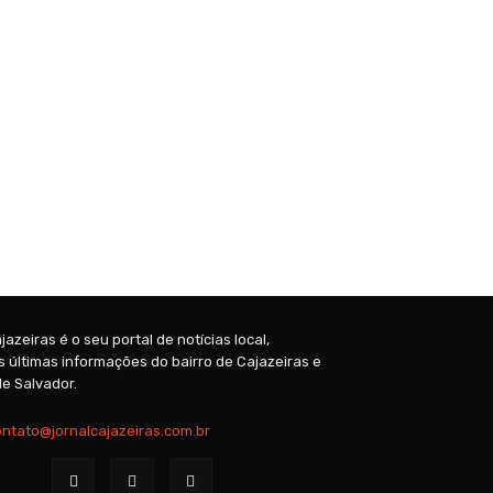
jazeiras é o seu portal de notícias local,
 últimas informações do bairro de Cajazeiras e
e Salvador.
ontato@jornalcajazeiras.com.br