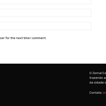
Email:*
Website:
ser for the next time I comment.
O Jornal Ca
trazendo as
da cidade d
Contato:
c