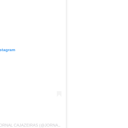
nstagram
UMA PUBLICAÇÃO COMPARTILHADA POR JORNAL CAJAZEIRAS (@JORNALCAJAZEIRAS)