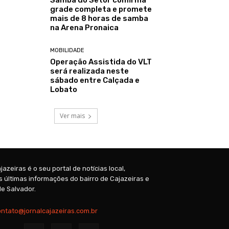
grade completa e promete
mais de 8 horas de samba
na Arena Pronaica
MOBILIDADE
Operação Assistida do VLT
será realizada neste
sábado entre Calçada e
Lobato
Ver mais
jazeiras é o seu portal de notícias local,
 últimas informações do bairro de Cajazeiras e
e Salvador.
ontato@jornalcajazeiras.com.br