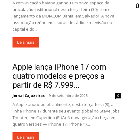
A comunicação baiana ganhou um novo espaço de
Ú
articulação institucional nesta terça-feira (30), com o
lançamento da MIDIACOM Bahia, em Salvador. A nova
associação reúne emissoras de rádio e televisão da
capital e do...
Leia mais
Apple lança iPhone 17 com
quatro modelos e preços a
partir de R$ 7.999...
Jornal Cajazeiras
-
9 de setembro de 2025
0
A Apple anunciou oficialmente, nesta terça-feira (9), a
linha iPhone 17 durante seu evento global no Steve Jobs
Theater, em Cupertino (EUA). A nova geração chega em
quatro versões — iPhone 17, iPhone 17...
Leia mais