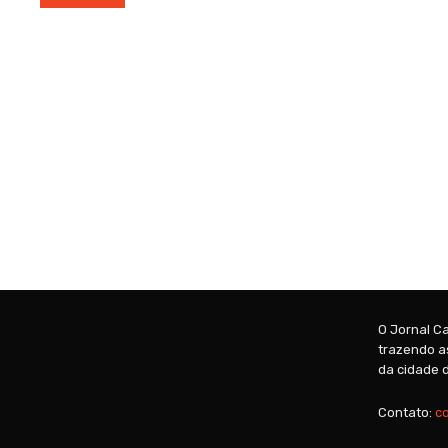
O Jornal Ca
trazendo as
da cidade d
Contato:
c